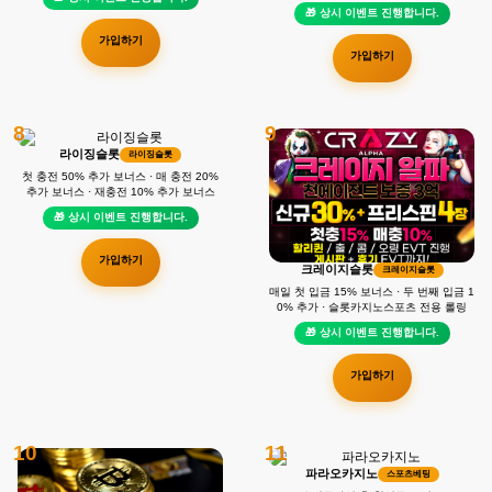
🎁 상시 이벤트 진행합니다.
가입하기
가입하기
8
9
라이징슬롯
라이징슬롯
첫 충전 50% 추가 보너스 · 매 충전 20%
추가 보너스 · 재충전 10% 추가 보너스
🎁 상시 이벤트 진행합니다.
가입하기
크레이지슬롯
크레이지슬롯
매일 첫 입금 15% 보너스 · 두 번째 입금 1
0% 추가 · 슬롯카지노스포츠 전용 롤링
🎁 상시 이벤트 진행합니다.
가입하기
10
11
파라오카지노
스포츠베팅