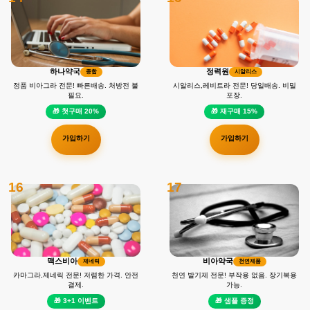
하나약국
정력원
종합
시알리스
정품 비아그라 전문! 빠른배송. 처방전 불
시알리스,레비트라 전문! 당일배송. 비밀
필요.
포장.
🎁 첫구매 20%
🎁 재구매 15%
가입하기
가입하기
16
17
맥스비아
비아약국
제네릭
천연제품
카마그라,제네릭 전문! 저렴한 가격. 안전
천연 발기제 전문! 부작용 없음. 장기복용
결제.
가능.
🎁 3+1 이벤트
🎁 샘플 증정