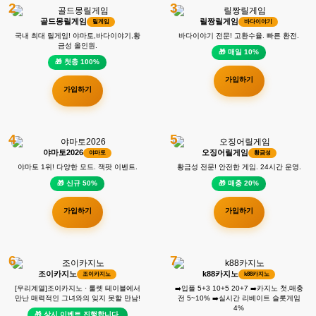
2
3
골드몽릴게임
릴짱릴게임
릴게임
바다이야기
국내 최대 릴게임! 야마토,바다이야기,황
바다이야기 전문! 고환수율. 빠른 환전.
금성 올인원.
🎁 매일 10%
🎁 첫충 100%
가입하기
가입하기
4
5
야마토2026
오징어릴게임
야마토
황금성
야마토 1위! 다양한 모드. 잭팟 이벤트.
황금성 전문! 안전한 게임. 24시간 운영.
🎁 신규 50%
🎁 매충 20%
가입하기
가입하기
6
7
조이카지노
k88카지노
조이카지노
k88카지노
[우리계열]조이카지노 · 룰렛 테이블에서
➡️입플 5+3 10+5 20+7 ➡️카지노 첫,매충
만난 매력적인 그녀와의 잊지 못할 만남!
전 5~10% ➡️실시간 리베이트 슬롯게임
4%
🎁 상시 이벤트 진행합니다.