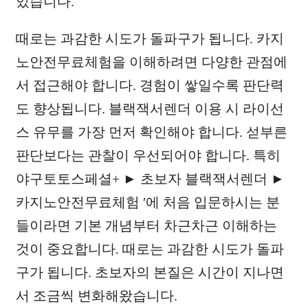
있습니다.
때로는 과감한 시도가 돌파구가 됩니다. 카지
노안전무료체험을 이해하려면 다양한 관점에
서 접근해야 합니다. 경험이 쌓일수록 판단력
도 향상됩니다. 블랙잭서렌더 이용 시 라이선
스 유무를 가장 먼저 확인해야 합니다. 섣부른
판단보다는 관찰이 우선되어야 합니다. 특히
야구토토스페셜+ ► 초보자 블랙잭서렌더 ►
카지노안전무료체험 ′에 처음 입문하시는 분
들이라면 기본 개념부터 차근차근 이해하는
것이 중요합니다. 때로는 과감한 시도가 돌파
구가 됩니다. 초보자의 본질은 시간이 지나면
서 조금씩 변화해왔습니다.