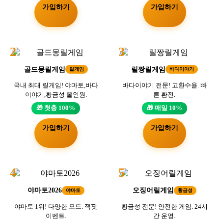
가입하기
가입하기
2
3
골드몽릴게임
릴짱릴게임
릴게임
바다이야기
국내 최대 릴게임! 야마토,바다
바다이야기 전문! 고환수율. 빠
이야기,황금성 올인원.
른 환전.
🎁 첫충 100%
🎁 매일 10%
가입하기
가입하기
4
5
야마토2026
오징어릴게임
야마토
황금성
야마토 1위! 다양한 모드. 잭팟
황금성 전문! 안전한 게임. 24시
이벤트.
간 운영.