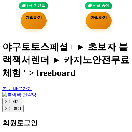
🎁 3+1 이벤트
🎁 샘플 증정
가입하기
가입하기
야구토토스페셜+ ► 초보자 블
랙잭서렌더 ► 카지노안전무료
체험 ′ > freeboard
본문 바로가기
메뉴열기
메뉴 닫기
회원로그인