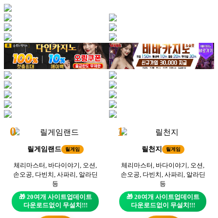
0
1
릴게임랜드
릴천지
릴게임
릴게임
체리마스터, 바다이야기, 오션,
체리마스터, 바다이야기, 오션,
손오공, 다빈치, 사파리, 알라딘
손오공, 다빈치, 사파리, 알라딘
등
등
🎁 20여개 사이트업데이트
🎁 20여개 사이트업데이트
다운로드없이 무설치!!!
다운로드없이 무설치!!!