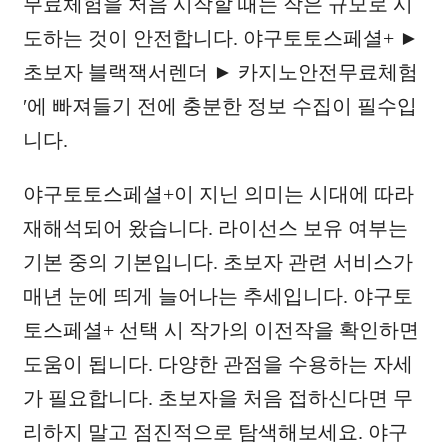
무료체험을 처음 시작할 때는 작은 규모로 시
도하는 것이 안전합니다. 야구토토스페셜+ ►
초보자 블랙잭서렌더 ► 카지노안전무료체험
′에 빠져들기 전에 충분한 정보 수집이 필수입
니다.
야구토토스페셜+이 지닌 의미는 시대에 따라
재해석되어 왔습니다. 라이선스 보유 여부는
기본 중의 기본입니다. 초보자 관련 서비스가
매년 눈에 띄게 늘어나는 추세입니다. 야구토
토스페셜+ 선택 시 작가의 이전작을 확인하면
도움이 됩니다. 다양한 관점을 수용하는 자세
가 필요합니다. 초보자을 처음 접하신다면 무
리하지 말고 점진적으로 탐색해보세요. 야구