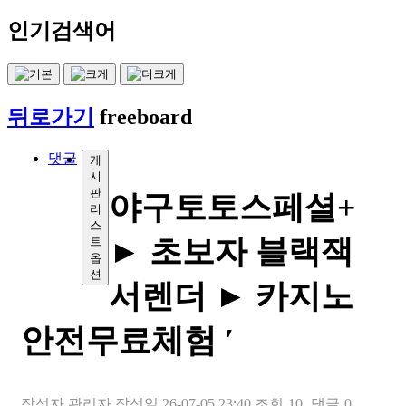
인기검색어
뒤로가기
freeboard
댓글
게
시
판
야구토토스페셜+
리
스
► 초보자 블랙잭
트
옵
션
서렌더 ► 카지노
안전무료체험 ′
작성자
관리자
작성일
26-07-05 23:40
조회
10
댓글
0