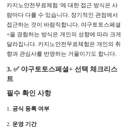
카지노안전무료체험 ′에 대한 접근 방식은 사
람마다 다를 수 있습니다. 장기적인 관점에서
접근하는 것이 바람직합니다. 야구토토스페셜
+을 경험하는 방식은 개인의 성향에 따라 크게
달라집니다. 카지노안전무료체험은 개인의 취
향과 관심사를 반영하는 거울이기도 합니다.
3. ✅ 야구토토스페셜+ 선택 체크리스
트
필수 확인 사항
1.
공식 등록 여부
2.
운영 기간