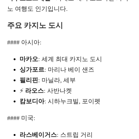
노 여행도 인기입니다.
주요 카지노 도시
#### 아시아:
마카오
: 세계 최대 카지노 도시
싱가포르
: 마리나 베이 샌즈
필리핀
: 마닐라, 세부
⚡
라오스
: 사반나켓
캄보디아
: 시하누크빌, 포이펫
#### 미국:
라스베이거스
: 스트립 거리