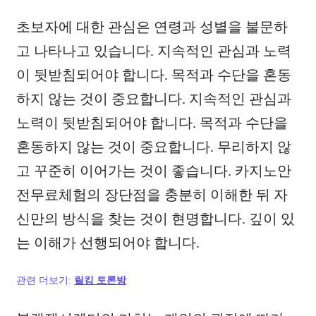
초보자에 대한 관심은 연령과 성별을 불문하
고 나타나고 있습니다. 지속적인 관심과 노력
이 뒷받침되어야 합니다. 목적과 수단을 혼동
하지 않는 것이 중요합니다. 지속적인 관심과
노력이 뒷받침되어야 합니다. 목적과 수단을
혼동하지 않는 것이 중요합니다. 무리하지 않
고 꾸준히 이어가는 것이 좋습니다. 카지노안
전무료체험의 장단점을 충분히 이해한 뒤 자
신만의 방식을 찾는 것이 현명합니다. 깊이 있
는 이해가 선행되어야 합니다.
관련 더보기:
릴킹 토론방