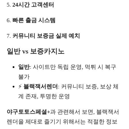
5.
24시간 고객센터
6.
빠른 출금 시스템
7.
커뮤니티 보증금 실제 예치
일반 vs 보증카지노
일반
: 사이트만 독립 운영, 먹튀 시 복구
불가
⚡
블랙잭서렌더
: 커뮤니티 보증, 보상 체
계 존재, 투명한 운영
야구토토스페셜+
과 관련해서 보면, 블랙잭서
렌더을 제대로 즐기기 위해서는 적절한 정보