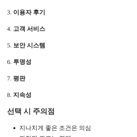
3.
이용자 후기
4.
고객 서비스
5.
보안 시스템
6.
투명성
7.
평판
8.
지속성
선택 시 주의점
지나치게 좋은 조건은 의심